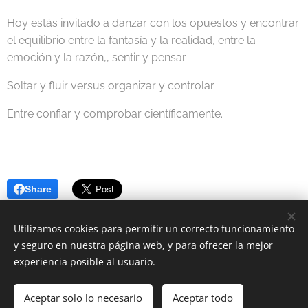
Hoy estás invitado a danzar con los opuestos y encontrar
el equilibrio entre la fantasía y la realidad, entre la
emoción y la razón,, sentir y pensar.
Soltar y fluir versus organizar y controlar.
Entre confiar y comprobar científicamente.
Share
Utilizamos cookies para permitir un correcto funcionamiento
y seguro en nuestra página web, y para ofrecer la mejor
experiencia posible al usuario.
2023 Astrología Positiva | Todos los derechos reservados.
Política de Cookies
-
Política de Privacidad
Aceptar solo lo necesario
Aceptar todo
Cookies