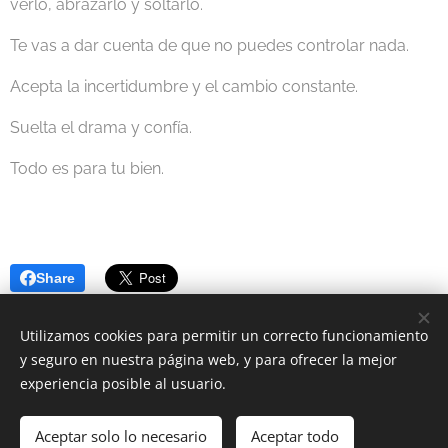
verlo, abrazarlo y soltarlo.
Te vas a dar cuenta de que no puedes controlar nada.
Acepta la incertidumbre y el cambio constante.
Suelta el drama y confía.
Todo es para tu bien.
Share
Utilizamos cookies para permitir un correcto funcionamiento
y seguro en nuestra página web, y para ofrecer la mejor
experiencia posible al usuario.
2023 Astrología Positiva | Todos los derechos reservados.
Política de Cookies
-
Política de Privacidad
Aceptar solo lo necesario
Aceptar todo
Cookies