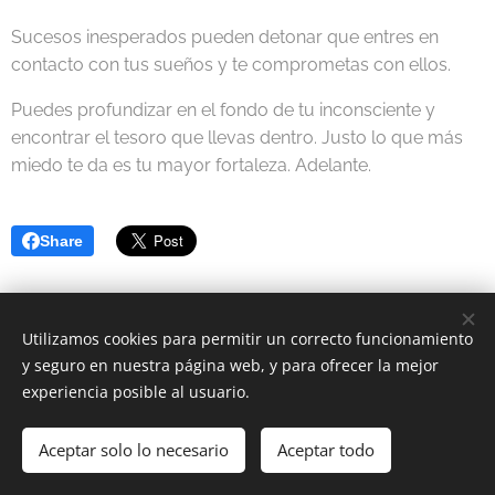
Sucesos inesperados pueden detonar que entres en
contacto con tus sueños y te comprometas con ellos.
Puedes profundizar en el fondo de tu inconsciente y
encontrar el tesoro que llevas dentro. Justo lo que más
miedo te da es tu mayor fortaleza. Adelante.
Share
Utilizamos cookies para permitir un correcto funcionamiento
y seguro en nuestra página web, y para ofrecer la mejor
experiencia posible al usuario.
2023 Astrología Positiva | Todos los derechos reservados.
Política de Cookies
-
Política de Privacidad
Aceptar solo lo necesario
Aceptar todo
Cookies