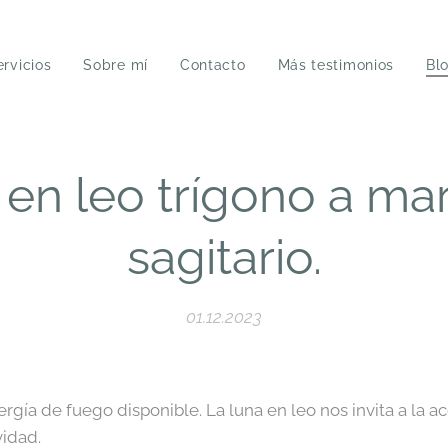
ervicios
Sobre mí
Contacto
Más testimonios
Bl
en leo trígono a ma
sagitario.
01.12.2023
a de fuego disponible. La luna en leo nos invita a la acci
vidad.