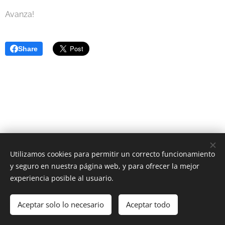
Avanza!
Share
Utilizamos cookies para permitir un correcto funcionamiento
y seguro en nuestra página web, y para ofrecer la mejor
experiencia posible al usuario.
2023 Astrología Positiva | Todos los derechos reservados.
Política de Cookies
-
Política de Privacidad
Aceptar solo lo necesario
Aceptar todo
Cookies