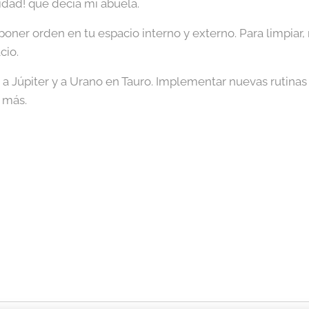
idad! que decía mi abuela.
oner orden en tu espacio interno y externo. Para limpiar, r
acio.
 a Júpiter y a Urano en Tauro. Implementar nuevas rutinas
 más.