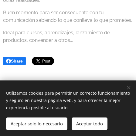
otras realidades.
Buen momento para ser consecuente con tu
comunicación sabiendo lo que conlleva lo que prometes.
Ideal para cursos, aprendizajes, lanzamiento de
productos, convencer a otros...
Share
Utilizamos cookies para permitir un correcto funcionamiento
y seguro en nuestra página web, y para ofrecer la mejor
experiencia posible al usuario.
2023 Astrología Positiva | Todos los derechos reservados.
Política de Cookies
-
Política de Privacidad
Aceptar solo lo necesario
Aceptar todo
Cookies