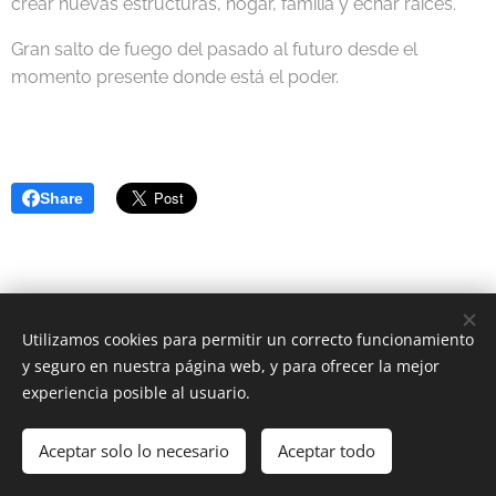
crear nuevas estructuras, hogar, familia y echar raíces.
Gran salto de fuego del pasado al futuro desde el
momento presente donde está el poder.
Share
Utilizamos cookies para permitir un correcto funcionamiento
y seguro en nuestra página web, y para ofrecer la mejor
experiencia posible al usuario.
2023 Astrología Positiva | Todos los derechos reservados.
Política de Cookies
-
Política de Privacidad
Aceptar solo lo necesario
Aceptar todo
Cookies