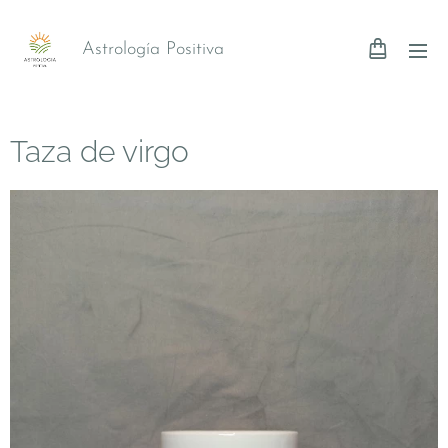
Astrología Positiva
Taza de virgo